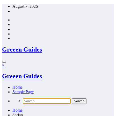
Skip
August 7, 2026
to
content
Greeen Guides
×
Greeen Guides
Home
Sample Page
Home
dorian