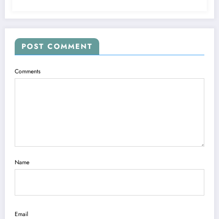
POST COMMENT
Comments
Name
Email