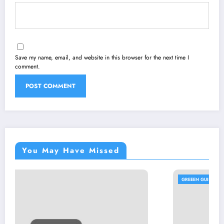
Save my name, email, and website in this browser for the next time I
comment.
You May Have Missed
GREEEN GUIDES