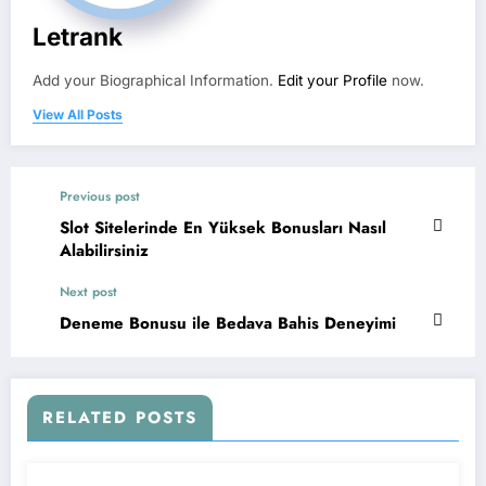
Letrank
Add your Biographical Information.
Edit your Profile
now.
View All Posts
Previous post
Slot Sitelerinde En Yüksek Bonusları Nasıl
Alabilirsiniz
Next post
Deneme Bonusu ile Bedava Bahis Deneyimi
RELATED POSTS