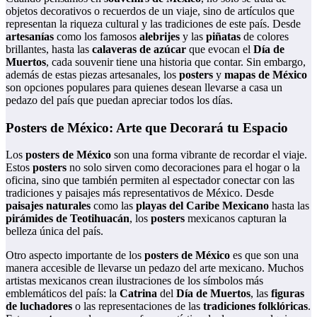
objetos decorativos o recuerdos de un viaje, sino de artículos que
representan la riqueza cultural y las tradiciones de este país. Desde
artesanías
como los famosos
alebrijes
y las
piñatas
de colores
brillantes, hasta las
calaveras de azúcar
que evocan el
Día de
Muertos
, cada souvenir tiene una historia que contar. Sin embargo,
además de estas piezas artesanales, los
posters
y
mapas de México
son opciones populares para quienes desean llevarse a casa un
pedazo del país que puedan apreciar todos los días.
Posters de México: Arte que Decorará tu Espacio
Los
posters de México
son una forma vibrante de recordar el viaje.
Estos
posters
no solo sirven como decoraciones para el hogar o la
oficina, sino que también permiten al espectador conectar con las
tradiciones y paisajes más representativos de México. Desde
paisajes naturales
como las
playas del Caribe Mexicano
hasta las
pirámides de Teotihuacán
, los
posters
mexicanos capturan la
belleza única del país.
Otro aspecto importante de los
posters de México
es que son una
manera accesible de llevarse un pedazo del arte mexicano. Muchos
artistas mexicanos crean ilustraciones de los símbolos más
emblemáticos del país: la
Catrina
del
Día de Muertos
, las
figuras
de luchadores
o las representaciones de las
tradiciones folklóricas
.