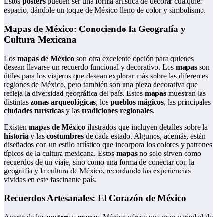
Estos
posters
pueden ser una forma artística de decorar cualquier
espacio, dándole un toque de México lleno de color y simbolismo.
Mapas de México: Conociendo la Geografía y
Cultura Mexicana
Los
mapas de México
son otra excelente opción para quienes
desean llevarse un recuerdo funcional y decorativo. Los
mapas
son
útiles para los viajeros que desean explorar más sobre las diferentes
regiones de México, pero también son una pieza decorativa que
refleja la diversidad geográfica del país. Estos
mapas
muestran las
distintas
zonas arqueológicas
, los
pueblos mágicos
, las principales
ciudades turísticas
y las
tradiciones regionales
.
Existen
mapas de México
ilustrados que incluyen detalles sobre la
historia
y las
costumbres
de cada estado. Algunos, además, están
diseñados con un estilo artístico que incorpora los colores y patrones
típicos de la cultura mexicana. Estos
mapas
no solo sirven como
recuerdos de un viaje, sino como una forma de conectar con la
geografía y la cultura de México, recordando las experiencias
vividas en este fascinante país.
Recuerdos Artesanales: El Corazón de México
Aparte de los
posters
y
mapas
, México ofrece una gran variedad de