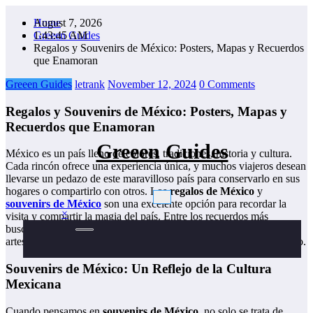
Skip
August 7, 2026
Home
to
1:43:46 AM
Greeen Guides
content
Regalos y Souvenirs de México: Posters, Mapas y Recuerdos
que Enamoran
Greeen Guides
letrank
November 12, 2024
0 Comments
Regalos y Souvenirs de México: Posters, Mapas y
Recuerdos que Enamoran
Greeen Guides
México es un país lleno de colores, tradiciones, historia y cultura.
Cada rincón ofrece una experiencia única, y muchos viajeros desean
llevarse un pedazo de este maravilloso país para conservarlo en sus
hogares o compartirlo con otros. Los
regalos de México
y
souvenirs de México
son una excelente opción para recordar la
×
visita y compartir la magia del país. Entre los recuerdos más
buscados, destacan los
posters
, los
mapas de México
y las
artesanías tradicionales que capturan la esencia y el alma de México.
Souvenirs de México: Un Reflejo de la Cultura
Mexicana
Cuando pensamos en
souvenirs de México
, no solo se trata de